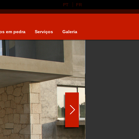
PT
FR
os em pedra
Serviços
Galeria